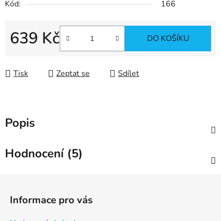
Kód:
166
639 Kč
DO KOŠÍKU
Měrná cena:
Tisk
Zeptat se
Sdílet
Popis
Hodnocení (5)
Z
á
Informace pro vás
p
a