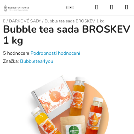
Přejít
Hledat
NÁKUP
na
KOŠÍK
obsah
Domů
/
DÁRKOVÉ SADY
/
Bubble tea sada BROSKEV 1 kg
Bubble tea sada BROSKEV
1 kg
Průměrné
5 hodnocení
Podrobnosti hodnocení
hodnocení
Značka:
Bubbletea4you
produktu
je
5,0
z
5
hvězdiček.