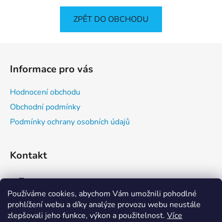
ZPĚT DO OBCHODU
Z
á
Informace pro vás
p
a
Hodnocení obchodu
t
Obchodní podmínky
í
Podmínky ochrany osobních údajů
Kontakt
info
@
bubbletea4you.cz
Používáme cookies, abychom Vám umožnili pohodlné
604165146
prohlížení webu a díky analýze provozu webu neustále
zlepšovali jeho funkce, výkon a použitelnost.
Více