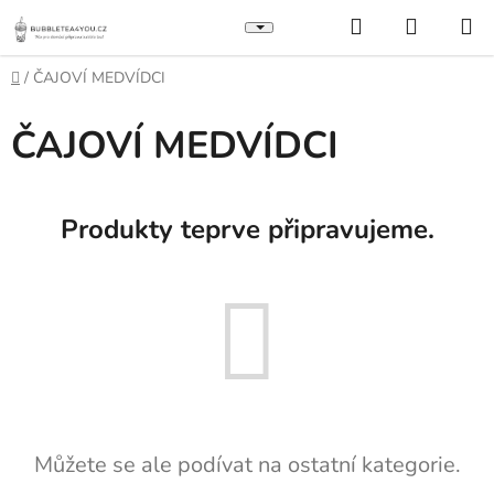
Přejít
Hledat
NÁKUP
na
KOŠÍK
obsah
Domů
/
ČAJOVÍ MEDVÍDCI
ČAJOVÍ MEDVÍDCI
Produkty teprve připravujeme.
Můžete se ale podívat na ostatní kategorie.