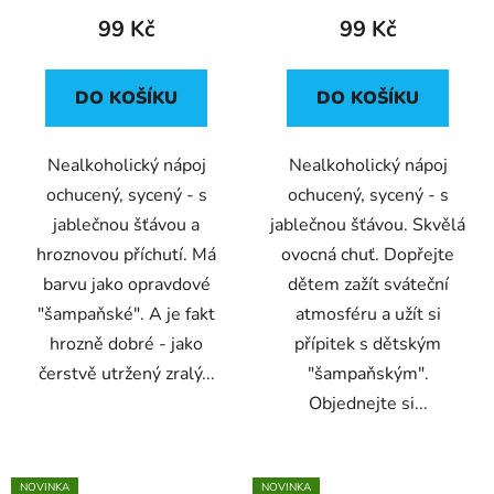
99 Kč
99 Kč
DO KOŠÍKU
DO KOŠÍKU
Nealkoholický nápoj
Nealkoholický nápoj
ochucený, sycený - s
ochucený, sycený - s
jablečnou šťávou a
jablečnou šťávou. Skvělá
hroznovou příchutí. Má
ovocná chuť. Dopřejte
barvu jako opravdové
dětem zažít sváteční
"šampaňské". A je fakt
atmosféru a užít si
hrozně dobré - jako
přípitek s dětským
čerstvě utržený zralý...
"šampaňským".
Objednejte si...
NOVINKA
NOVINKA