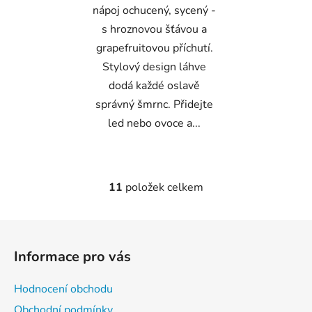
nápoj ochucený, sycený -
s hroznovou šťávou a
grapefruitovou příchutí.
Stylový design láhve
dodá každé oslavě
správný šmrnc. Přidejte
led nebo ovoce a...
11
položek celkem
O
v
l
Z
á
á
d
Informace pro vás
p
a
a
c
Hodnocení obchodu
t
í
Obchodní podmínky