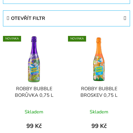
z
e
OTEVŘÍT FILTR
n
í
V
p
NOVINKA
NOVINKA
ý
r
p
o
i
d
s
u
p
k
r
t
ROBBY BUBBLE
ROBBY BUBBLE
o
ů
BORŮVKA 0,75 L
BROSKEV 0,75 L
d
u
Skladem
Skladem
k
t
99 Kč
99 Kč
ů