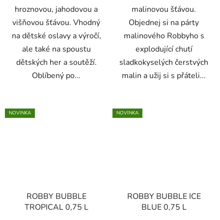
hroznovou, jahodovou a
malinovou šťávou.
višňovou šťávou. Vhodný
Objednej si na párty
na dětské oslavy a výročí,
malinového Robbyho s
ale také na spoustu
explodující chutí
dětských her a soutěží.
sladkokyselých čerstvých
Oblíbený po...
malin a užij si s přáteli...
NOVINKA
NOVINKA
ROBBY BUBBLE
ROBBY BUBBLE ICE
TROPICAL 0,75 L
BLUE 0,75 L