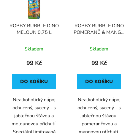
ROBBY BUBBLE DINO
ROBBY BUBBLE DINO
MELOUN 0,75 L
POMERANČ & MANGO
0,75 L
Skladem
Skladem
99 Kč
99 Kč
DO KOŠÍKU
DO KOŠÍKU
Nealkoholický nápoj
Nealkoholický nápoj
ochucený, sycený - s
ochucený, sycený - s
jablečnou šťávou a
jablečnou šťávou,
melounovou příchutí.
pomerančovou a
Speciální limitovaná
mangovou příchutí.