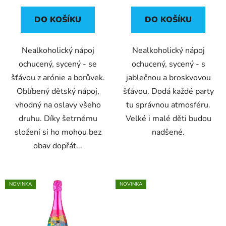
DO KOŠÍKU
DO KOŠÍKU
Nealkoholický nápoj
Nealkoholický nápoj
ochucený, sycený - se
ochucený, sycený - s
šťávou z arónie a borůvek.
jablečnou a broskvovou
Oblíbený dětský nápoj,
šťávou. Dodá každé party
vhodný na oslavy všeho
tu správnou atmosféru.
druhu. Díky šetrnému
Velké i malé děti budou
složení si ho mohou bez
nadšené.
obav dopřát...
NOVINKA
NOVINKA