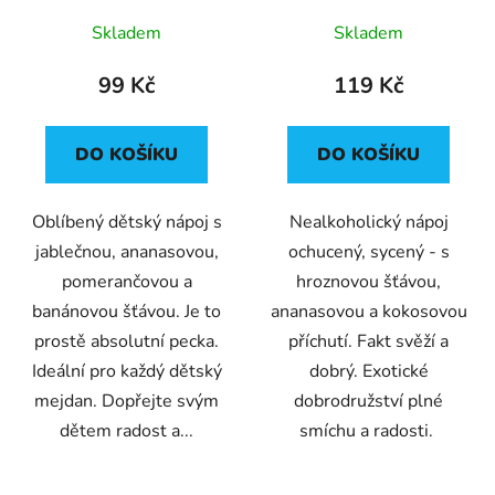
Skladem
Skladem
99 Kč
119 Kč
DO KOŠÍKU
DO KOŠÍKU
Oblíbený dětský nápoj s
Nealkoholický nápoj
jablečnou, ananasovou,
ochucený, sycený - s
pomerančovou a
hroznovou šťávou,
banánovou šťávou. Je to
ananasovou a kokosovou
prostě absolutní pecka.
příchutí. Fakt svěží a
Ideální pro každý dětský
dobrý. Exotické
mejdan. Dopřejte svým
dobrodružství plné
dětem radost a...
smíchu a radosti.