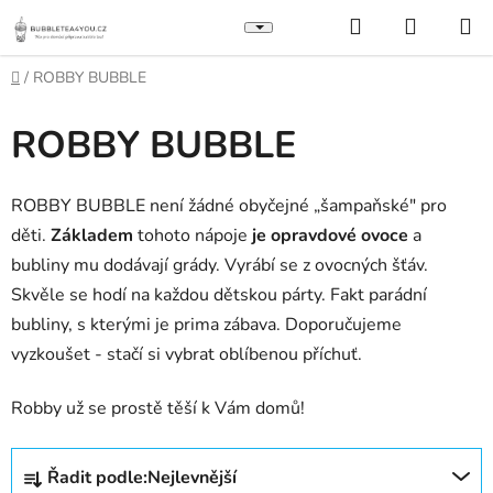
Přejít
Hledat
NÁKUP
na
KOŠÍK
obsah
Domů
/
ROBBY BUBBLE
ROBBY BUBBLE
ROBBY BUBBLE není žádné obyčejné „šampaňské" pro
děti.
Základem
tohoto nápoje
je opravdové ovoce
a
bubliny mu dodávají grády. Vyrábí se z ovocných šťáv.
Skvěle se hodí na každou dětskou párty. Fakt parádní
bubliny, s kterými je prima zábava. Doporučujeme
vyzkoušet - stačí si vybrat oblíbenou příchuť.
Robby už se prostě těší k Vám domů!
Ř
Řadit podle:
Nejlevnější
a