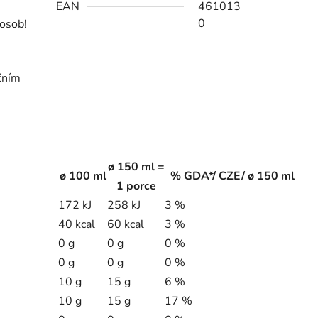
EAN
461013
0
 osob!
čním
ø 150 ml =
ø 100 ml
% GDA*/ CZE/ ø 150 ml
1 porce
172 kJ
258 kJ
3 %
40 kcal
60 kcal
3 %
0 g
0 g
0 %
0 g
0 g
0 %
10 g
15 g
6 %
10 g
15 g
17 %