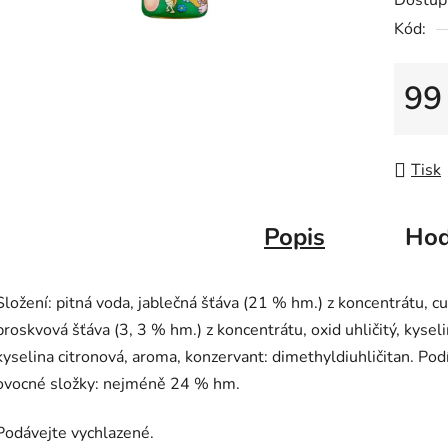
Dostup
5
Kód:
hvězdič
99
Měrná
Tisk
Popis
Hod
Složení: p
itná voda, jablečná šťáva (21 % hm.) z koncentrátu, cu
broskvová šťáva (3, 3 % hm.) z koncentrátu, oxid uhličitý, kyseli
kyselina citronová, aroma, konzervant: dimethyldiuhličitan. Podí
ovocné složky: nejméně 24 % hm.
Podávejte vychlazené.