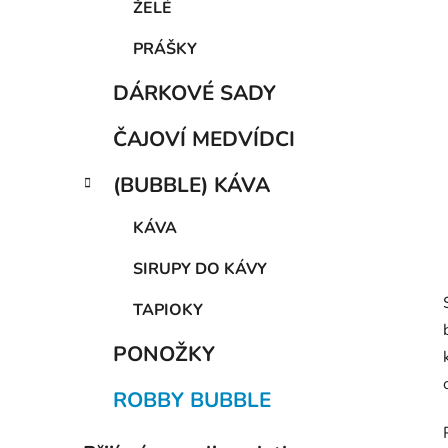
a
ŽELÉ
n
PRÁŠKY
e
l
DÁRKOVÉ SADY
ČAJOVÍ MEDVÍDCI
(BUBBLE) KÁVA
KÁVA
SIRUPY DO KÁVY
TAPIOKY
PONOŽKY
ROBBY BUBBLE