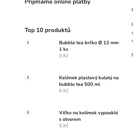
Přijímáme online platby
Top 10 produktů
Bubble tea brčko Ø 12 mm
1 ks
3 Kč
Kelímek plastový kulatý na
bubble tea 500 ml
6 Kč
Víčko na kelímek vypouklé
s otvorem
5 Kč