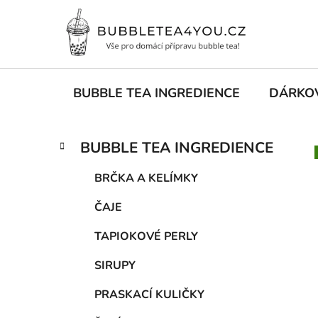
Přejít
na
obsah
BUBBLE TEA INGREDIENCE
DÁRKO
P
K
Přeskočit
BUBBLE TEA INGREDIENCE
a
kategorie
o
t
s
BRČKA A KELÍMKY
e
t
g
ČAJE
r
o
a
r
TAPIOKOVÉ PERLY
i
n
e
n
SIRUPY
í
PRASKACÍ KULIČKY
p