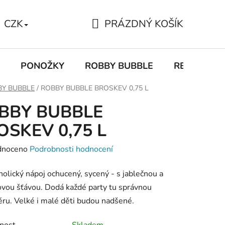
PRÁZDNÝ KOŠÍK
CZK
NÁKUPNÍ
KOŠÍK
PONOŽKY
ROBBY BUBBLE
RECEPTY
BY BUBBLE
/
ROBBY BUBBLE BROSKEV 0,75 L
BBY BUBBLE
OSKEV 0,75 L
né
dnoceno
Podrobnosti hodnocení
ení
olický nápoj ochucený, sycený - s jablečnou a
tu
vou šťávou. Dodá každé party tu správnou
ru. Velké i malé děti budou nadšené.