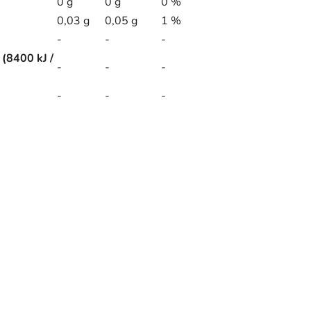
0 g
0 g
0 %
0,03 g
0,05 g
1 %
-
-
-
(8400 kJ /
-
-
-
-
-
-