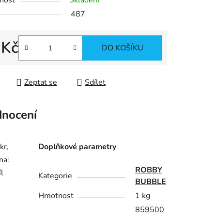
nost
Skladem
487
ek.
 Kč
DO KOŠÍKU
 cena:
Zeptat se
Sdílet
nocení
kr,
Doplňkové parametry
na:
ROBBY
l
Kategorie
BUBBLE
Hmotnost
1 kg
859500