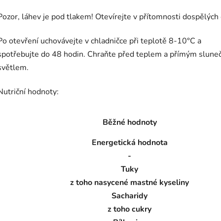
Pozor, láhev je pod tlakem!
Otevírejte v přítomnosti dospělých
Po otevření uchovávejte v chladničce při teplotě 8-10°C a
spotřebujte do 48 hodin. Chraňte před teplem a přímým slune
světlem.
Nutriční hodnoty:
Běžné hodnoty
Energetická hodnota
-
Tuky
z toho nasycené mastné kyseliny
Sacharidy
z toho cukry