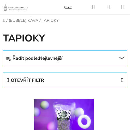
Přejít
Hledat
NÁKUP
na
KOŠÍK
obsah
Domů
/
(BUBBLE) KÁVA
/
TAPIOKY
TAPIOKY
Ř
Řadit podle:
Nejlevnější
a
z
e
OTEVŘÍT FILTR
n
í
V
p
ý
r
p
o
i
d
s
u