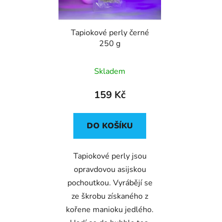
p
k
r
t
Tapiokové perly černé
o
ů
250 g
d
u
Průměrné
Skladem
k
hodnocení
t
produktu
159 Kč
ů
je
5,0
DO KOŠÍKU
z
5
Tapiokové perly jsou
hvězdiček.
opravdovou asijskou
pochoutkou. Vyrábějí se
ze škrobu získaného z
kořene manioku jedlého.