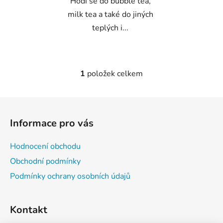
Hodí se do bubble tea,
milk tea a také do jiných
teplých i...
1
položek celkem
O
v
l
Z
á
á
d
Informace pro vás
p
a
a
c
Hodnocení obchodu
t
í
Obchodní podmínky
p
í
r
Podmínky ochrany osobních údajů
v
k
Kontakt
y
v