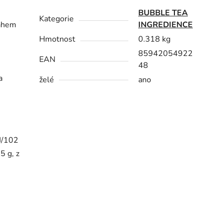
BUBBLE TEA
Kategorie
sahem
INGREDIENCE
Hmotnost
0.318 kg
85942054922
EAN
48
a
želé
ano
J/102
5 g, z