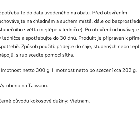
Spotřebujte do data uvedeného na obalu. Před otevřením
uchovávejte na chladném a suchém místě, dále od bezprostřed
slunečního světla (nejlépe v ledničce). Po otevření uchovávejte
v ledničce a spotřebujte do 30 dnů. Produkt je připraven k přím
spotřebě. Způsob použití: přidejte do čaje, studených nebo tep
nápojů, sirup sceďte pomocí sítka.
Hmotnost netto 300 g. Hmotnost netto po scezení cca 202 g.
Vyrobeno na Taiwanu.
Země původu kokosové dužiny: Vietnam.