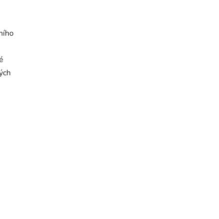
ního
é
lých