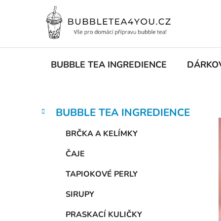
Přejít
na
obsah
BUBBLE TEA INGREDIENCE
DÁRKO
P
K
Přeskočit
BUBBLE TEA INGREDIENCE
a
kategorie
o
t
s
BRČKA A KELÍMKY
e
t
g
ČAJE
r
o
a
r
TAPIOKOVÉ PERLY
i
n
e
n
SIRUPY
í
PRASKACÍ KULIČKY