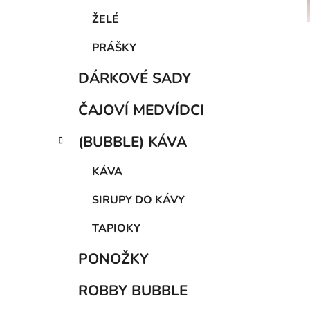
p
a
ŽELÉ
n
PRÁŠKY
e
l
DÁRKOVÉ SADY
ČAJOVÍ MEDVÍDCI
(BUBBLE) KÁVA
KÁVA
SIRUPY DO KÁVY
TAPIOKY
PONOŽKY
ROBBY BUBBLE