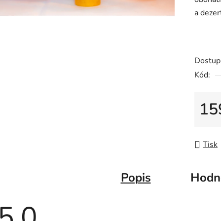
z
a dezer
5
hvězdič
Dostup
Kód:
15
Měrná
Tisk
Popis
Hodno
5,0