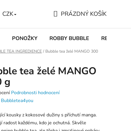
PRÁZDNÝ KOŠÍK
CZK
NÁKUPNÍ
KOŠÍK
PONOŽKY
ROBBY BUBBLE
RECEPTY
LE TEA INGREDIENCE
/
Bubble tea želé MANGO 300
bble tea želé MANGO
 g
né
ocení
Podrobnosti hodnocení
ení
:
Bubbletea4you
tu
ící kousky z kokosové dužiny s příchutí manga.
jí radost každému, kdo je ochutná. Skvěle
 nejen bubble tea, ale třeba i zmrzlinové poháry