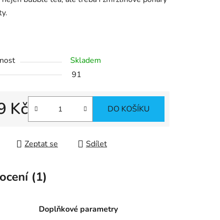
ty.
ek.
nost
Skladem
91
9 Kč
DO KOŠÍKU
 cena:
Zeptat se
Sdílet
cení (1)
Doplňkové parametry