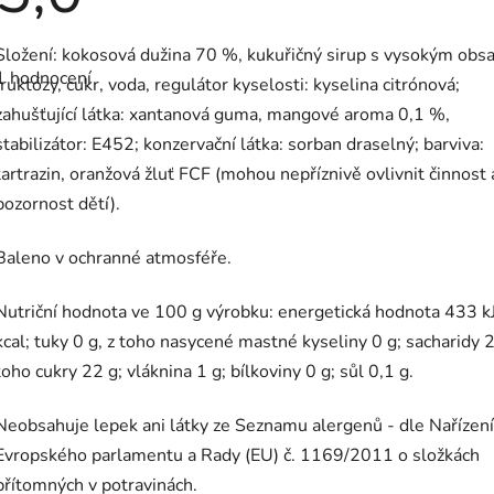
Průměrné
Složení: kokosová dužina 70 %, kukuřičný sirup s vysokým ob
hodnocení
1 hodnocení
produktu
fruktózy, cukr, voda, regulátor kyselosti: kyselina citrónová;
je
zahušťující látka: xantanová guma, mangové aroma 0,1 %,
5,0
z
stabilizátor: E452; konzervační látka: sorban draselný; barviva:
5
hvězdiček.
tartrazin, oranžová žluť FCF (mohou nepříznivě ovlivnit činnost 
pozornost dětí).
Baleno v ochranné atmosféře.
Nutriční hodnota ve 100 g výrobku: energetická hodnota 433 k
kcal; tuky 0 g, z toho nasycené mastné kyseliny 0 g; sacharidy 2
toho cukry 22 g; vláknina 1 g; bílkoviny 0 g; sůl 0,1 g.
Neobsahuje lepek ani látky ze Seznamu alergenů - dle Nařízení
Evropského parlamentu a Rady (EU) č. 1169/2011 o složkách
přítomných v potravinách.