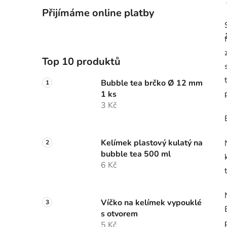
Přijímáme online platby
Top 10 produktů
Bubble tea brčko Ø 12 mm
1 ks
3 Kč
Kelímek plastový kulatý na
bubble tea 500 ml
6 Kč
Víčko na kelímek vypouklé
s otvorem
5 Kč