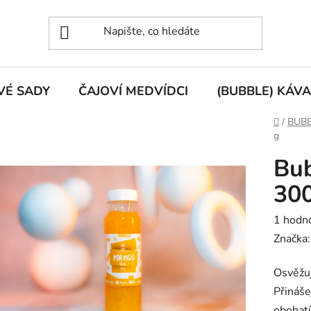
VÉ SADY
ČAJOVÍ MEDVÍDCI
(BUBBLE) KÁVA
Domů
/
BUBB
g
Bu
300
Průměr
1 hodn
hodnoc
Značka
produk
Osvěžuj
je
Přináše
5,0
obohatí