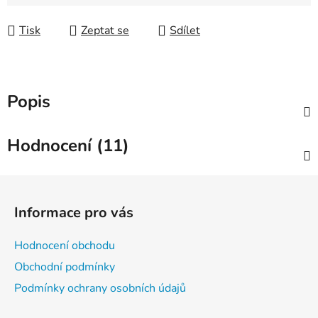
Měrná cena:
Tisk
Zeptat se
Sdílet
Popis
Hodnocení (11)
Z
á
Informace pro vás
p
a
Hodnocení obchodu
t
Obchodní podmínky
í
Podmínky ochrany osobních údajů