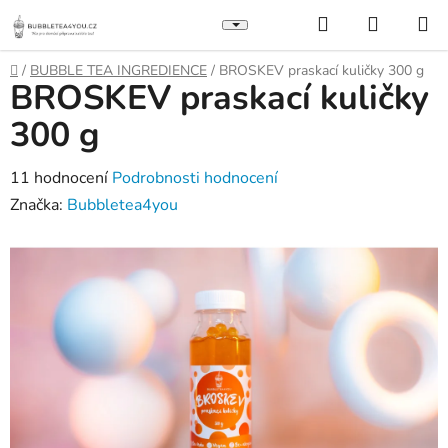
Přejít
Hledat
NÁKUP
na
KOŠÍK
obsah
Domů
/
BUBBLE TEA INGREDIENCE
/
BROSKEV praskací kuličky 300 g
BROSKEV praskací kuličky
300 g
Průměrné
11 hodnocení
Podrobnosti hodnocení
hodnocení
Značka:
Bubbletea4you
produktu
je
5,0
z
5
hvězdiček.