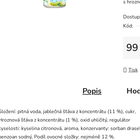
s hroz
5
hvězdič
Dostup
Kód:
99
Měrná
Tisk
Popis
Hod
Složení: pitná voda, jablečná šťáva z koncentrátu (11 %), cukr,
Hroznová šťáva z koncentrátu (1 %), oxid uhličitý, regulátor
kyselosti: kyselina citronová, aroma, konzervanty: sorban drase
benzoan sodný, Podíl ovocné složky: nejméně 12 %.