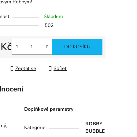
novým Robbym!
ek.
nost
Skladem
502
 Kč
DO KOŠÍKU
 cena:
Zeptat se
Sdílet
nocení
Doplňkové parametry
ROBBY
lný,
Kategorie
BUBBLE