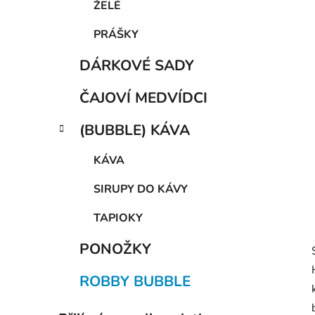
a
ŽELÉ
n
PRÁŠKY
e
l
DÁRKOVÉ SADY
ČAJOVÍ MEDVÍDCI
(BUBBLE) KÁVA
KÁVA
SIRUPY DO KÁVY
TAPIOKY
PONOŽKY
ROBBY BUBBLE