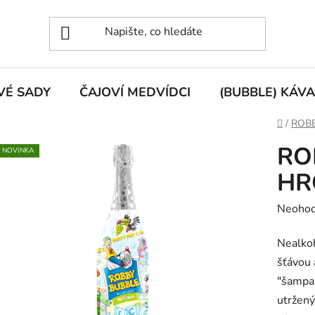
VÉ SADY
ČAJOVÍ MEDVÍDCI
(BUBBLE) KÁVA
Domů
/
ROB
RO
NOVINKA
HR
Průměr
Neoho
hodnoc
Nealkoh
produk
šťávou 
je
"šampaň
0,0
utržený
z