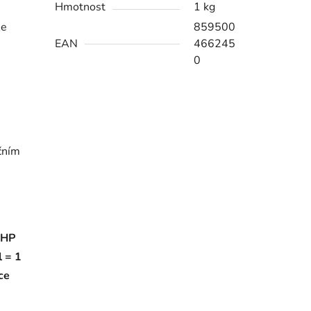
Hmotnost
1 kg
je
859500
EAN
466245
0
čním
RHP
 = 1
ce