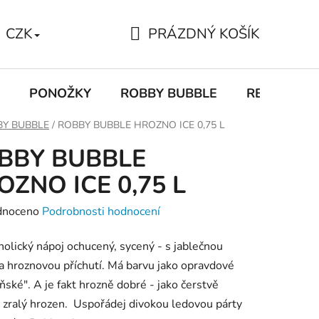
PRÁZDNÝ KOŠÍK
CZK
NÁKUPNÍ
KOŠÍK
PONOŽKY
ROBBY BUBBLE
RECEPTY
BY BUBBLE
/
ROBBY BUBBLE HROZNO ICE 0,75 L
BBY BUBBLE
OZNO ICE 0,75 L
né
dnoceno
Podrobnosti hodnocení
ení
olický nápoj ochucený, sycený - s jablečnou
tu
a hroznovou příchutí. Má barvu jako opravdové
ské". A je fakt hrozně dobré - jako čerstvě
 zralý hrozen. Uspořádej divokou ledovou párty