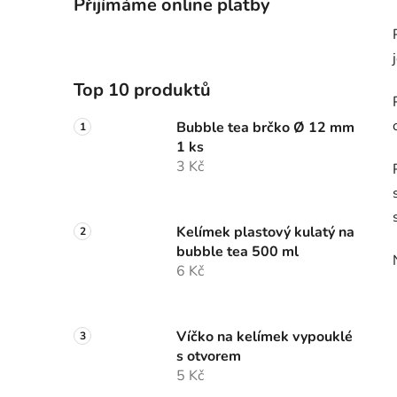
Přijímáme online platby
Top 10 produktů
Bubble tea brčko Ø 12 mm
1 ks
3 Kč
Kelímek plastový kulatý na
bubble tea 500 ml
6 Kč
Víčko na kelímek vypouklé
s otvorem
5 Kč