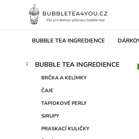
Přejít
na
obsah
BUBBLE TEA INGREDIENCE
DÁRKO
P
K
Přeskočit
BUBBLE TEA INGREDIENCE
a
kategorie
o
t
s
BRČKA A KELÍMKY
e
t
g
ČAJE
r
o
a
r
TAPIOKOVÉ PERLY
i
n
e
n
SIRUPY
í
PRASKACÍ KULIČKY
p