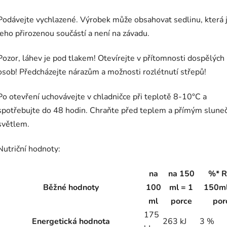
Podávejte vychlazené. Výrobek může obsahovat sedlinu, která 
jeho přirozenou součástí a není na závadu.
Pozor, láhev je pod tlakem!
Otevírejte v přítomnosti dospělých
osob! Předcházejte nárazům a možnosti rozlétnutí střepů!
Po otevření uchovávejte v chladničce při teplotě 8-10°C a
spotřebujte do 48 hodin. Chraňte před teplem a přímým slune
světlem.
Nutriční hodnoty:
na
na 150
%* 
Běžné hodnoty
100
ml = 1
150ml
ml
porce
por
175
Energetická hodnota
263 kJ
3 %