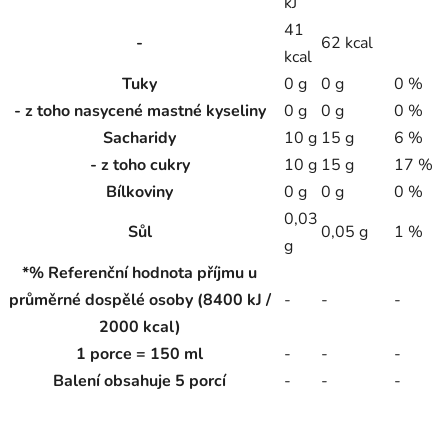
kJ
41
-
62 kcal
kcal
Tuky
0 g
0 g
0 %
- z toho nasycené mastné kyseliny
0 g
0 g
0 %
Sacharidy
10 g
15 g
6 %
- z toho cukry
10 g
15 g
17 %
Bílkoviny
0 g
0 g
0 %
0,03
Sůl
0,05 g
1 %
g
*% Referenční hodnota příjmu u
průměrné dospělé osoby (8400 kJ /
-
-
-
2000 kcal)
1 porce = 150 ml
-
-
-
Balení obsahuje 5 porcí
-
-
-