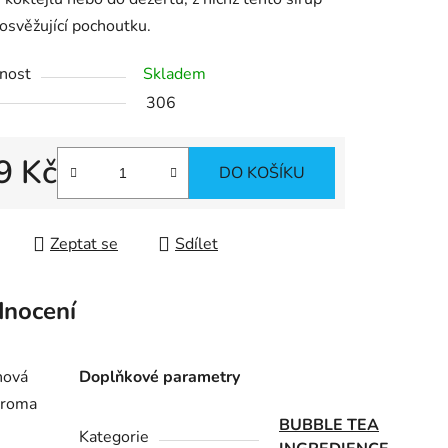
 osvěžující pochoutku.
ek.
nost
Skladem
306
9 Kč
DO KOŠÍKU
 cena:
Zeptat se
Sdílet
nocení
nová
Doplňkové parametry
 aroma
BUBBLE TEA
Kategorie