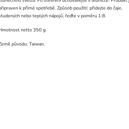
slunečního světla. Po otevření uchovávejte v ledničce. Produkt 
připraven k přímé spotřebě. Způsob použití: přidejte do čaje,
studených nebo teplých nápojů, řeďte v poměru 1:8.
Hmotnost netto 350 g.
Země původu: Taiwan.