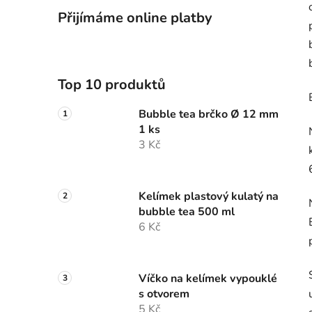
Přijímáme online platby
Top 10 produktů
Bubble tea brčko Ø 12 mm
1 ks
3 Kč
Kelímek plastový kulatý na
bubble tea 500 ml
6 Kč
Víčko na kelímek vypouklé
s otvorem
5 Kč