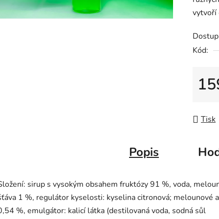
z
vytvoří
5
hvězdič
Dostup
Kód:
15
Měrná
Tisk
Popis
Hod
Složení:
sirup s vysokým obsahem fruktózy 91 %, voda, melou
šťáva 1 %, regulátor kyselosti: kyselina citronová; melounové
0,54 %, emulgátor: kalicí látka (destilovaná voda, sodná sůl