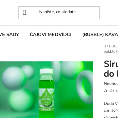
VÉ SADY
ČAJOVÍ MEDVÍDCI
(BUBBLE) KÁVA
Domů
/
BUBB
bubble t
Si
do 
Průměr
Neoho
hodnoc
Značka
produk
Dodá Va
je
čerstv
0,0
různých