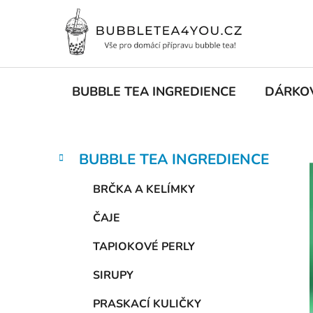
Přejít
na
obsah
BUBBLE TEA INGREDIENCE
DÁRKO
P
K
Přeskočit
BUBBLE TEA INGREDIENCE
a
kategorie
o
t
s
BRČKA A KELÍMKY
e
t
g
ČAJE
r
o
a
r
TAPIOKOVÉ PERLY
i
n
e
n
SIRUPY
í
PRASKACÍ KULIČKY