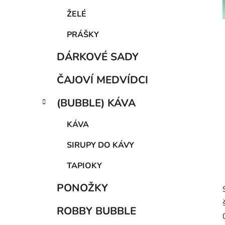
p
a
ŽELÉ
n
PRÁŠKY
e
l
DÁRKOVÉ SADY
ČAJOVÍ MEDVÍDCI
(BUBBLE) KÁVA
KÁVA
SIRUPY DO KÁVY
TAPIOKY
PONOŽKY
ROBBY BUBBLE