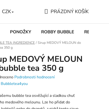
PRÁZDNÝ KOŠÍK
CZK
NÁKUPNÍ
KOŠÍK
PONOŽKY
ROBBY BUBBLE
RECEPTY
LE TEA INGREDIENCE
/
Sirup MEDOVÝ MELOUN do
ea 350 g
rup MEDOVÝ MELOUN
bubble tea 350 g
né
dnoceno
Podrobnosti hodnocení
ení
:
Bubbletea4you
tu
šemu bubble tea osvěžující a sladkou chuť
ého medového melounu. Lze ho přidat do
 koktejlů nebo do dezertů, z nichž tento sirup