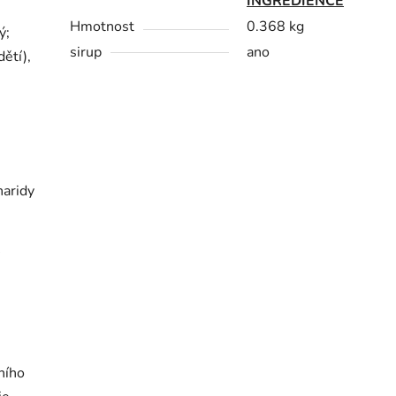
INGREDIENCE
Hmotnost
0.368 kg
ý;
sirup
ano
dětí),
haridy
ního