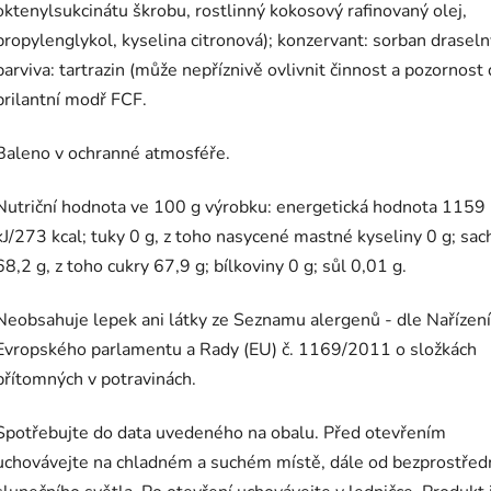
oktenylsukcinátu škrobu,
rostlinný kokosový rafinovaný olej,
propylenglykol, kyselina citronová);
konzervant: sorban draseln
barviva: tartrazin (může nepříznivě ovlivnit činnost a pozornost 
brilantní modř FCF.
Baleno v ochranné atmosféře.
Nutriční hodnota ve 100 g výrobku: energetická hodnota 1159
kJ/273 kcal; tuky 0 g, z toho nasycené mastné kyseliny 0 g; sac
68,2 g, z toho cukry 67,9 g; bílkoviny 0 g; sůl 0,01 g.
Neobsahuje lepek ani látky ze Seznamu alergenů - dle Nařízení
Evropského parlamentu a Rady (EU) č. 1169/2011 o složkách
přítomných v potravinách.
Spotřebujte do data uvedeného na obalu. Před otevřením
uchovávejte na chladném a suchém místě, dále od bezprostřed