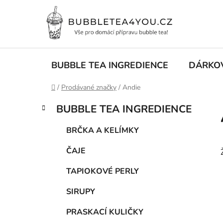
Přejít
na
obsah
BUBBLE TEA INGREDIENCE
DÁRKO
Domů
/
Prodávané značky
/
Andie
P
K
Přeskočit
BUBBLE TEA INGREDIENCE
a
kategorie
o
t
s
BRČKA A KELÍMKY
e
t
g
ČAJE
r
o
a
r
TAPIOKOVÉ PERLY
i
n
e
n
SIRUPY
í
PRASKACÍ KULIČKY
p