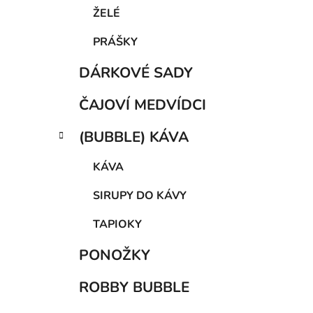
a
ŽELÉ
n
PRÁŠKY
e
l
DÁRKOVÉ SADY
ČAJOVÍ MEDVÍDCI
(BUBBLE) KÁVA
KÁVA
SIRUPY DO KÁVY
TAPIOKY
PONOŽKY
ROBBY BUBBLE