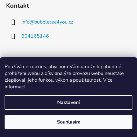
Kontakt
info
@
bubbletea4you.cz
604165146
Používáme cookies, abychom Vám umožnili pohodlné
prohlížení webu a díky analýze provozu webu neustále
Vytvořil Shoptet
zlepšovali jeho funkce, výkon a použitelnost.
Více
Copyright 2026
Bubbletea4you.cz
. Všechna práva
informací
vyhrazena.
Nastavení
Souhlasím