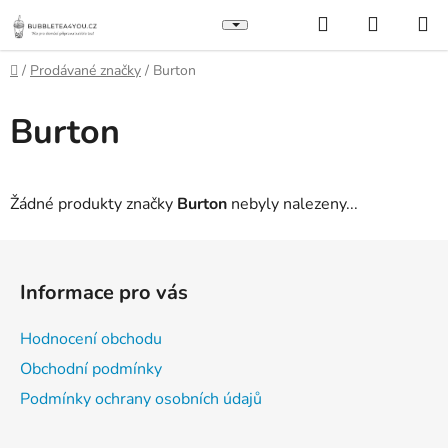
Přejít
Hledat
NÁKUP
na
KOŠÍK
obsah
Domů
/
Prodávané značky
/
Burton
Burton
Žádné produkty značky
Burton
nebyly nalezeny...
Z
á
Informace pro vás
p
a
Hodnocení obchodu
t
Obchodní podmínky
í
Podmínky ochrany osobních údajů